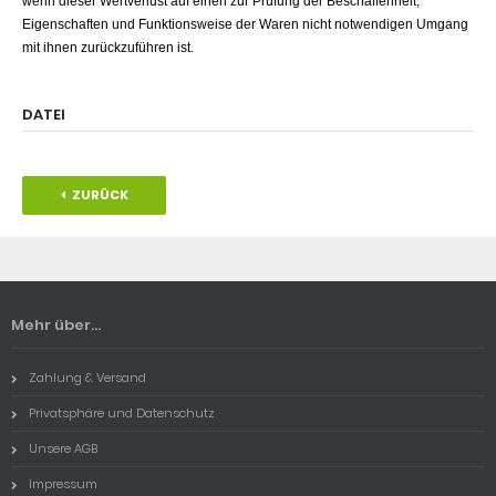
wenn dieser Wertverlust auf einen zur Prüfung der Beschaffenheit,
Eigenschaften und Funktionsweise der Waren nicht notwendigen Umgang
mit ihnen zurückzuführen ist.
DATEI
ZURÜCK
Mehr über...
Zahlung & Versand
Privatsphäre und Datenschutz
Unsere AGB
Impressum