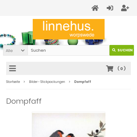
Alle
SUCHEN
(
0
)
Startseite
Bilder - Stickpackungen
Dompfaff
Dompfaff