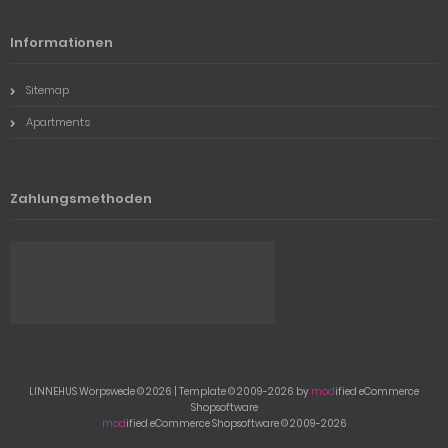
Informationen
Sitemap
Apartments
Zahlungsmethoden
LINNEHUS Worpswede © 2026 | Template © 2009-2026 by
mod
ified eCommerce
Shopsoftware
mod
ified eCommerce Shopsoftware © 2009-2026