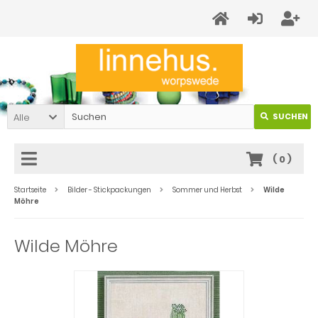
Alle
SUCHEN
(
0
)
Startseite
Bilder - Stickpackungen
Sommer und Herbst
Wilde
Möhre
Wilde Möhre