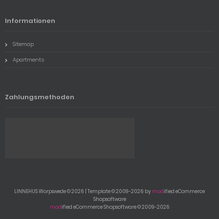
Informationen
Sitemap
Apartments
Zahlungsmethoden
LINNEHUS Worpswede © 2026 | Template © 2009-2026 by
mod
ified eCommerce
Shopsoftware
mod
ified eCommerce Shopsoftware © 2009-2026